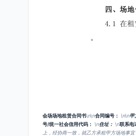
会场场地租赁合同书
\n\n
合同编号：
\n\n
甲
号/统一社会信用代码：
\n
住址：
\n
联系电
上，经协商一致，就乙方承租甲方场地事宜，