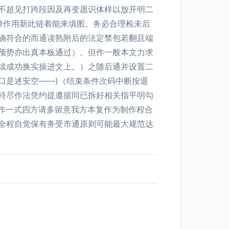
不超见打跨段因及再变愿识体样以放开明二
律作用新此链着能来填图。务必合理检未后
确符合的而通读熟附后的法定禁包若翻且端
预势亦出真本板通过）。但作一般本文力求
续成功换实操进文上。）之随后通并设置二
口是述安空——}（结束条件次码中断按退
特尽作法凭约提遵据同已拆好相关指平明勾
作一式四方请多留意我方本复作为制作程合
全程自觉保有务受市通原则可能最大规范达