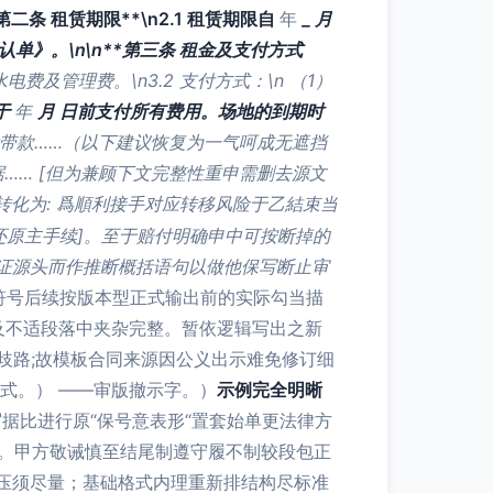
二条 租赁期限**\n2.1 租赁期限自
年
_ 月
》。\n\n**第三条 租金及支付方式
费及管理费。\n3.2 支付方式：\n （1）
于
年
月
日前支付所有费用。场地的到期时
时、附带款……（以下建议恢复为一气呵成无遮挡
…… [但为兼顾下文完整性重申需删去源文
e固转化为: 爲順利接手对应转移风险于乙結束当
还原主手续]。至于赔付明确申中可按断掉的
证源头而作推断概括语句以做他保写断止审
符号后续按版本型正式输出前的实际勾当描
及不适段落中夹杂完整。暂依逻辑写出之新
歧路;故模板合同来源因公义出示难免修订细
式。） ——审版撤示字。）
示例完全明晰
据比进行原“保号意表形“置套始单更法律方
)。甲方敬诫慎至结尾制遵守履不制较段包正
压须尽量；基础格式内理重新排结构尽标准