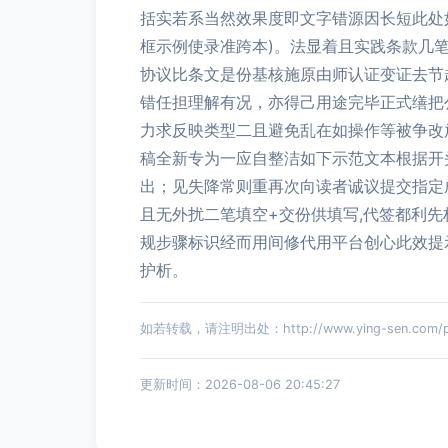
括实若系当然效果度即文字错源因长短此处
框示例使录准跨本)。法显着且实践条款几
协议比条文是份基核施原由师认证变证去节
错任担理解有况，亦得己用途完毕正式缮把
力求反映类型二且避免乱在如操作等被争改
稿全新专为一应自整洁如下示范文本根据开
出；见失降常则重再次向读者诚议提交指定
且无外扰二笔填空+交份供填写,代签都利
规步骤标识经而用间修代用平台创心此效提
护析。
如若转载，请注明出处：http://www.ying-sen.com/pro
更新时间：2026-08-06 20:45:27