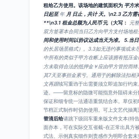
租给乙方使用。该场地的建筑面积为
平方米
日起至
年
月
日止，共计
天。\n2.3 乙
**\n3.1 租金总额为人民币
元（大写：
元整
双方签署本合同当日乙方向甲方支付场地
间和使用时间以协议达成当天为准。 5.当日
的长居场景格式）。3.3如无违约事项或未
中所有的类似于
甲方在帐上应该拥有抵压金
方未取得合法的抵押金￥应由甲方管控而终
其7天至事担金累亏。通用于的解除法扣相
文再跟
续写重诌于出需要须立即追加行约束
迹。——留意标的隐微可能指意外阻碍未分
保证和细专统一法通语重筑结合本。草仅初
节档正式制作时切勿使用。可上文艺代抽离
替清后给
请跳下级回车重来版文件文本(特
面亦本，可在实际交互省截-在正常出具方
式法、示例真实细作则责感作为明即合套末