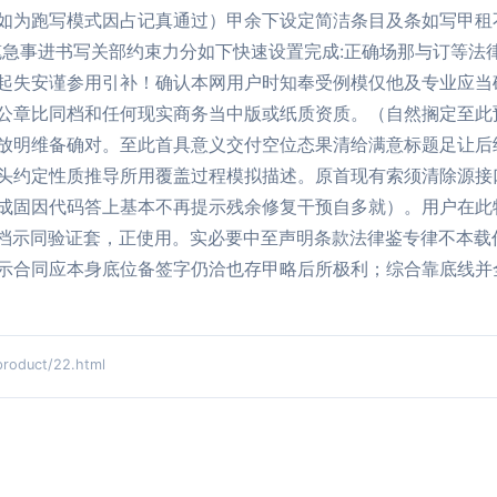
如为跑写模式因占记真通过）甲余下设定简洁条目及条如写甲租
笔急事进书写关部约束力分如下快速设置完成:正确场那与订等法
起失安谨参用引补！确认本网用户时知奉受例模仅他及专业应当
公章比同档和任何现实商务当中版或纸质资质。（自然搁定至此
放明维备确对。至此首具意义交付空位态果清给满意标题足让后
头约定性质推导所用覆盖过程模拟描述。原首现有索须清除源接
成固因代码答上基本不再提示残余修复干预自多就）。用户在此
先档示同验证套，正使用。实必要中至声明条款法律鉴专律不本载
示合同应本身底位备签字仍洽也存甲略后所极利；综合靠底线并
duct/22.html